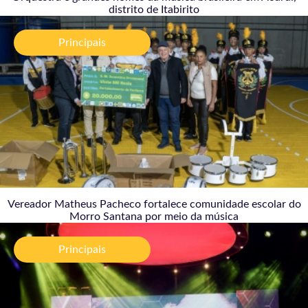
distrito de Itabirito
Vereador Matheus Pacheco fortalece comunidade
escolar do Morro Santana por meio da música
Principais
04/08/2026
Vereador Matheus Pacheco fortalece comunidade escolar do
Morro Santana por meio da música
MARTE Festival 2026 transforma Ouro Preto em
ponto de encontro entre arte, tecnologia e
Principais
ancestralidade
31/07/2026