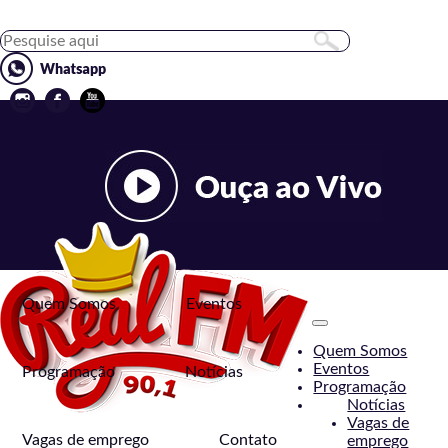
Quem Somos
Eventos
Toggle
navigation
Quem Somos
Eventos
Programação
Notícias
Programação
Notícias
Vagas de
Vagas de emprego
Contato
emprego