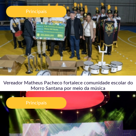
Vereador Matheus Pacheco fortalece comunidade
escolar do Morro Santana por meio da música
Principais
04/08/2026
Vereador Matheus Pacheco fortalece comunidade escolar do
Morro Santana por meio da música
MARTE Festival 2026 transforma Ouro Preto em
ponto de encontro entre arte, tecnologia e
Principais
ancestralidade
31/07/2026