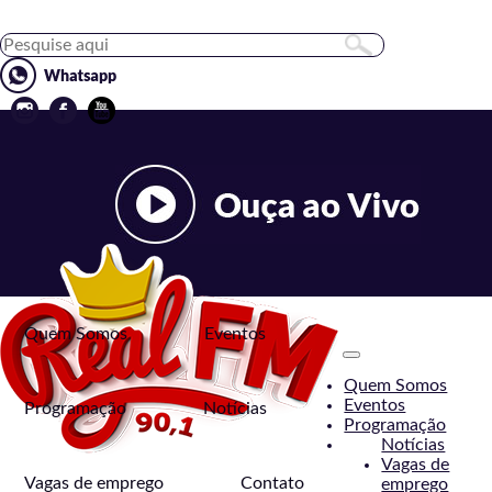
Quem Somos
Eventos
Toggle
navigation
Quem Somos
Eventos
Programação
Notícias
Programação
Notícias
Vagas de
Vagas de emprego
Contato
emprego