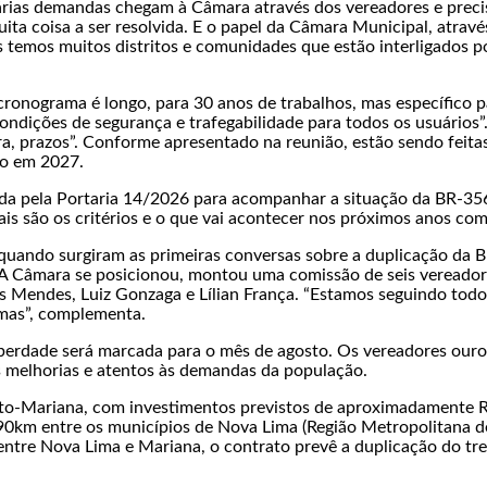
“Várias demandas chegam à Câmara através dos vereadores e prec
uita coisa a ser resolvida. E o papel da Câmara Municipal, atrav
temos muitos distritos e comunidades que estão interligados po
cronograma é longo, para 30 anos de trabalhos, mas específico pa
condições de segurança e trafegabilidade para todos os usuários”
a, prazos”. Conforme apresentado na reunião, estão sendo feita
ão em 2027.
riada pela Portaria 14/2026 para acompanhar a situação da BR-3
s são os critérios e o que vai acontecer nos próximos anos com
 quando surgiram as primeiras conversas sobre a duplicação da 
. A Câmara se posicionou, montou uma comissão de seis vereador
 Mendes, Luiz Gonzaga e Lílian França. “Estamos seguindo todo
mas”, complementa.
berdade será marcada para o mês de agosto. Os vereadores our
s melhorias e atentos às demandas da população.
eto-Mariana, com investimentos previstos de aproximadamente R
0km entre os municípios de Nova Lima (Região Metropolitana de
ntre Nova Lima e Mariana, o contrato prevê a duplicação do tr