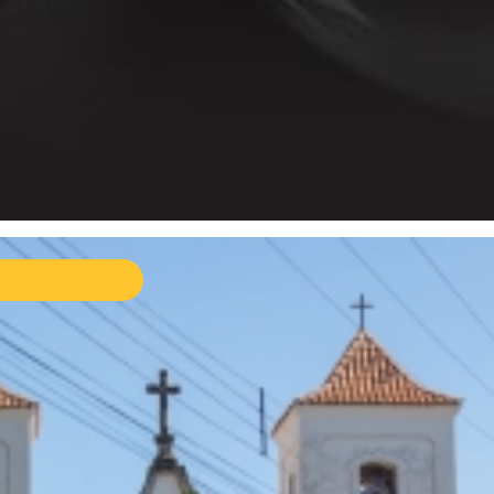
ival Uaimií reúne Fernanda Takai, Inconfidentes
 Orquestra e grandes nomes da música
leira em Acuruí, distrito de Itabirito
08/2026