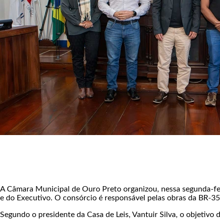
A Câmara Municipal de Ouro Preto organizou, nessa segunda-feir
e do Executivo. O consórcio é responsável pelas obras da BR-3
Segundo o presidente da Casa de Leis, Vantuir Silva, o objetivo