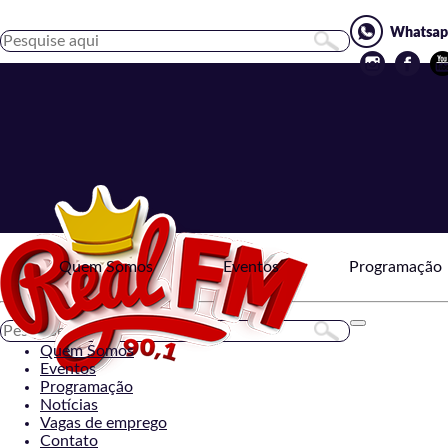
Quem Somos
Eventos
Programação
Toggle
navigation
Quem Somos
Eventos
Programação
Notícias
Vagas de emprego
Contato