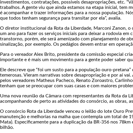
investimentos, contratações, possíveis desapropriações, etc. 
trabalhos. A gente viu que ainda estamos na etapa inicial, tem m
é acompanhar e trazer informações para a nossa população. Nós 
que todos tenham segurança para transitar por ela”, avalia.
O diretor institucional da Rota da Liberdade, Marconi Zanon, o 
um ano para fazer os serviços iniciais para deixar a rodovia em 
transtorno, porém, ele será amenizado com planejamento de obr
sinalização, por exemplo. Os pedágios devem entrar em operaç
Para o vereador Alex Brito, presidente da comissão especial c
importante e é mais um movimento para a gente poder saber quai
Ele descreve que “foi um susto para a população ouro-pretana”
temerosas. Vieram narrativas sobre desapropriação e por aí vai
pelos vereadores Matheus Pacheco, Renato Zoroastro, Carlinhos
tenham que se preocupar com suas casas e com maiores proble
Uma nova reunião da Câmara com representantes da Rota da Li
acompanhando de perto as atividades do consórcio, as obras, a
O consórcio Rota da Liberdade venceu o leilão do lote Ouro Pr
manutenção e melhorias na malha que contempla um total de 19
Mata). Especificamente para a duplicação da BR-356 nos 78km e
bilhão.