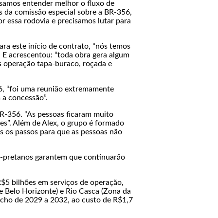
isamos entender melhor o fluxo de
és da comissão especial sobre a BR-356,
r essa rodovia e precisamos lutar para
ra este início de contrato, “nós temos
. E acrescentou: “toda obra gera algum
s operação tapa-buraco, roçada e
56, “foi uma reunião extremamente
 a concessão”.
BR-356. “As pessoas ficaram muito
es”. Além de Alex, o grupo é formado
s os passos para que as pessoas não
o-pretanos garantem que continuarão
$5 bilhões em serviços de operação,
 Belo Horizonte) e Rio Casca (Zona da
echo de 2029 a 2032, ao custo de R$1,7