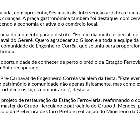
icada, com apresentações musicais, intervenção artística e uma
as crianças. A praça gastronômica também foi destaque, com cerv
cendo a economia criativa e o comércio local.
cia do momento para o distrito. “Foi um dia muito especial, de m
aval do Gererê. Quero agradecer ao Gilson e a toda a equipe da 
 comunidade de Engenheiro Corrêa, que se uniu para proporciona
afirmou.
 oportunidade de conhecer de perto o prédio da Estação Ferrovi
imônio recuperado.
 Pré-Carnaval de Engenheiro Corrêa vai além da festa. “Este ev
 o patrimônio à comunidade não apenas fisicamente, mas como es
 fortalece os laços comunitários”, destaca.
projeto de restauração da Estação Ferroviária, reafirmando o 
io master do Grupo Herculano e patrocínio do Grupo J. Mendes, p
poio da Prefeitura de Ouro Preto e realização do Ministério da 