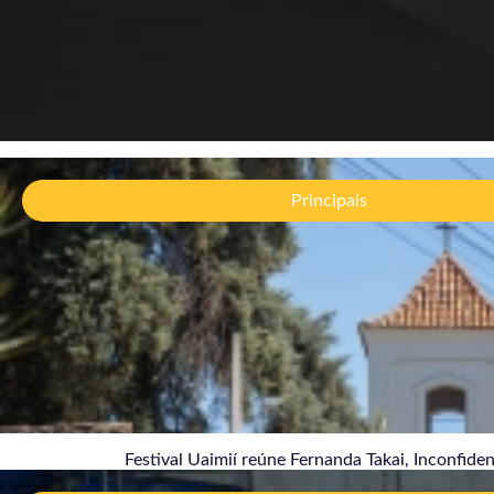
Fest
Jazz
Principais
brasi
06/
Festival Uaimií reúne Fernanda Takai, Inconfiden
Vere