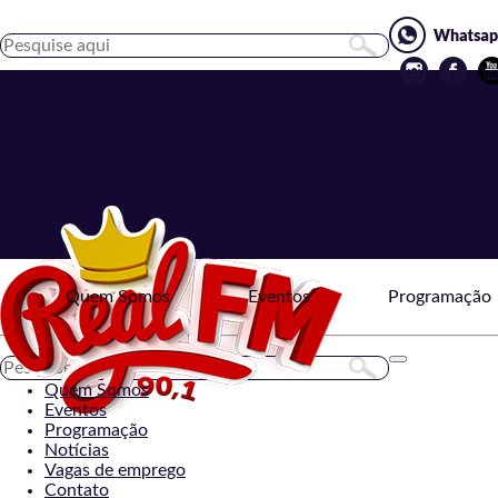
Quem Somos
Eventos
Programação
Toggle
navigation
Quem Somos
Eventos
Programação
Notícias
Vagas de emprego
Contato