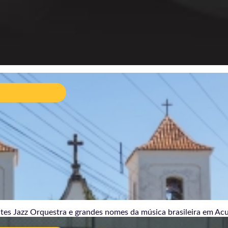
ival Uaimií reúne Fernanda Takai, Inconfidentes
 Orquestra e grandes nomes da música
leira em Acuruí, distrito de Itabirito
08/2026
tes Jazz Orquestra e grandes nomes da música brasileira em Acuru
ador Matheus Pacheco fortalece comunidade