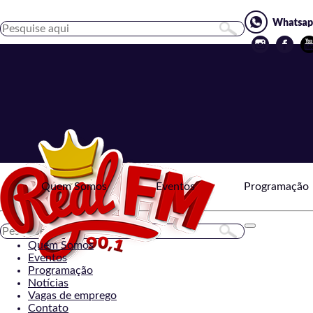
Quem Somos
Eventos
Programação
Toggle
navigation
Quem Somos
Eventos
Programação
Notícias
Vagas de emprego
Contato