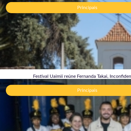
Jazz
Principais
brasi
06/
Festival Uaimií reúne Fernanda Takai, Inconfiden
Vere
esco
Principais
04/