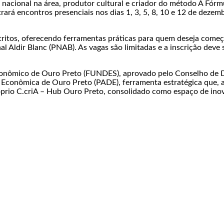
a nacional na área, produtor cultural e criador do método A Fór
trará encontros presenciais nos dias 1, 3, 5, 8, 10 e 12 de deze
istritos, oferecendo ferramentas práticas para quem deseja come
 Aldir Blanc (PNAB). As vagas são limitadas e a inscrição deve se
conômico de Ouro Preto (FUNDES), aprovado pelo Conselho de
o Econômica de Ouro Preto (PADE), ferramenta estratégica que,
róprio C.criA – Hub Ouro Preto, consolidado como espaço de ino