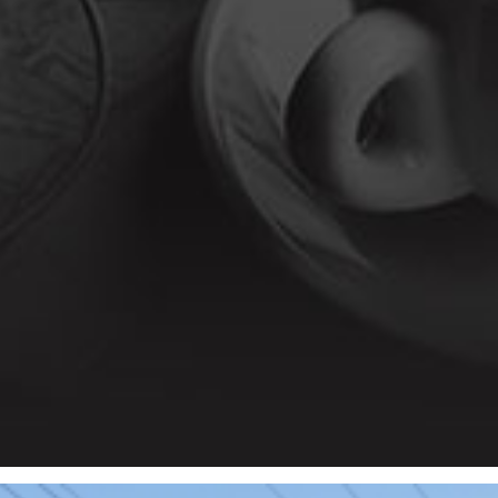
ival Uaimií reúne Fernanda Takai, Inconfidentes