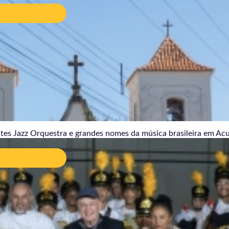
 Orquestra e grandes nomes da música
leira em Acuruí, distrito de Itabirito
08/2026
tes Jazz Orquestra e grandes nomes da música brasileira em Acuru
ador Matheus Pacheco fortalece comunidade
lar do Morro Santana por meio da música
08/2026